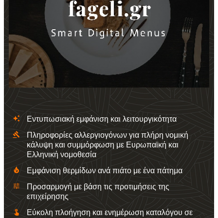
auto_awesome
Εντυπωσιακή εμφάνιση και λειτουργικότητα
gavel
Πληροφορίες αλλεργιογόνων για πλήρη νομική
κάλυψη και συμμόρφωση με Ευρωπαϊκή και
Ελληνική νομοθεσία
local_fire_department
Εμφάνιση θερμίδων ανά πιάτο με ένα πάτημα
tune
Προσαρμογή με βάση τις προτιμήσεις της
επιχείρησης
touch_app
Εύκολη πλοήγηση και ενημέρωση καταλόγου σε