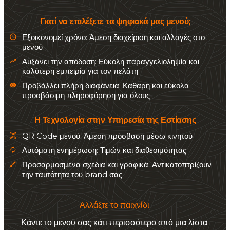
Γιατί να επιλέξετε τα ψηφιακά μας μενού;
schedule
Εξοικονομεί χρόνο:
Άμεση διαχείριση και αλλαγές στο
μενού
trending_up
Αυξάνει την απόδοση:
Εύκολη παραγγελιοληψία και
καλύτερη εμπειρία για τον πελάτη
visibility
Προβάλλει πλήρη διαφάνεια:
Καθαρή και εύκολα
προσβάσιμη πληροφόρηση για όλους
Η Τεχνολογία στην Υπηρεσία της Εστίασης
qr_code_scanner
QR Code μενού:
Άμεση πρόσβαση μέσω κινητού
autorenew
Αυτόματη ενημέρωση:
Τιμών και διαθεσιμότητας
brush
Προσαρμοσμένα σχέδια και γραφικά:
Αντικατοπτρίζουν
την ταυτότητα του brand σας
Αλλάξτε το παιχνίδι.
Κάντε το μενού σας κάτι περισσότερο από μια λίστα.