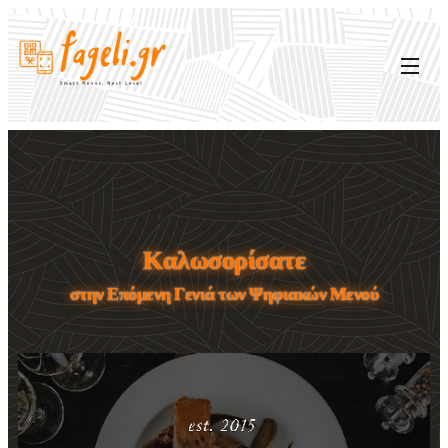
Καλωσορίσατε
στην Επόμενη Γενιά των Ψηφιακών Μενού