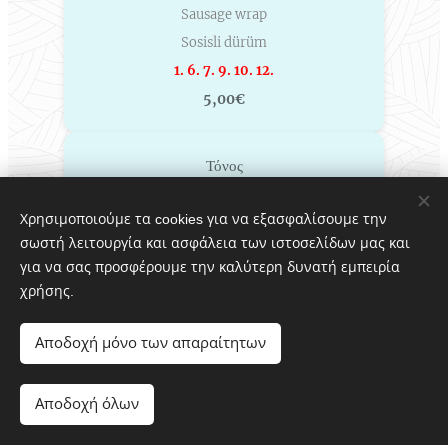
Sausage wrap
Sosisli dürüm
1. 6. 7. 9. 10. 12.
5,00€
Τόνος
Tuna wrap
Χρησιμοποιούμε τα cookies για να εξασφαλίσουμε την
Ton balıklı dürüm
σωστή λειτουργία και ασφάλεια των ιστοσελίδων μας και
1. 3. 4. 6. 12.
για να σας προσφέρουμε την καλύτερη δυνατή εμπειρία
5,00€
χρήσης.
Αποδοχή μόνο των απαραίτητων
Χωρίς κρέας
Vegetarian wrap
Αποδοχή όλων
Etsiz dürüm
1. 6. 7. 12.