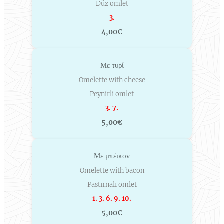
Düz omlet
3.
4,00€
Με τυρί
Omelette with cheese
Peynirli omlet
3. 7.
5,00€
Με μπέικον
Omelette with bacon
Pastırnalı omlet
1. 3. 6. 9. 10.
5,00€