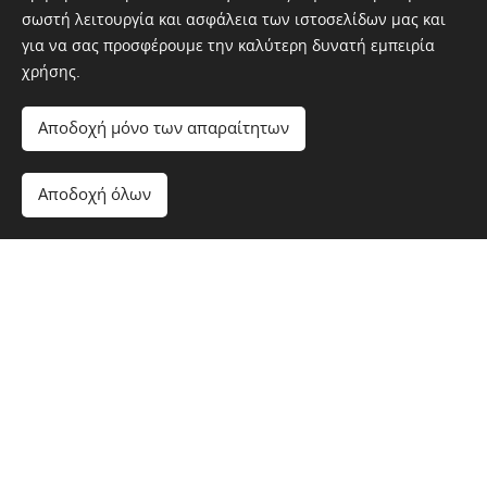
σωστή λειτουργία και ασφάλεια των ιστοσελίδων μας και
Τσάι παγωμένο (330ml)
για να σας προσφέρουμε την καλύτερη δυνατή εμπειρία
Iced tea (330ml)
χρήσης.
Soğuk çay (330ml)
3,50€
Αποδοχή μόνο των απαραίτητων
Επιλογή από: Πράσινο / Λεμόνι / Ροδάκινο
Choice of: Green / Lemon / Peach
Αποδοχή όλων
Seçenekler: Yeşil / Limon / Şeftali
JUICES