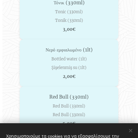
Τόνικ (330ml)
Tonic (330ml)
Tonik (330ml)
3,00€
Νερό εμφιαλωμένο (1lt)
Bottled water (1lt)
Şişelenmiş su (1lt)
2,00€
Red Bull (330ml)
Red Bull (330ml)
Red Bull (330ml)
5,00€
Χρησιμοποιούμε τα cookies για να εξασφαλίσουμε την