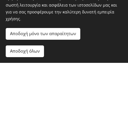
Κοτόπουλο φιλέτο
σωστή λειτουργία και ασφάλεια των ιστοσελίδων μας και
Chicken fillet
για να σας προσφέρουμε την καλύτερη δυνατή εμπειρία
Tavuk fileto
χρήσης.
10,00€
Αποδοχή μόνο των απαραίτητων
Γύρος κοτόπουλο μερίδα *
Αποδοχή όλων
Chicken gyro portion
Tavuk döner porsiyon
1. 3. 6. 7. 9.
10,00€
Γύρος χοιρινός μερίδα *
Pork gyro portion
Domuz döner porsiyon
1. 3. 6. 9. 10.