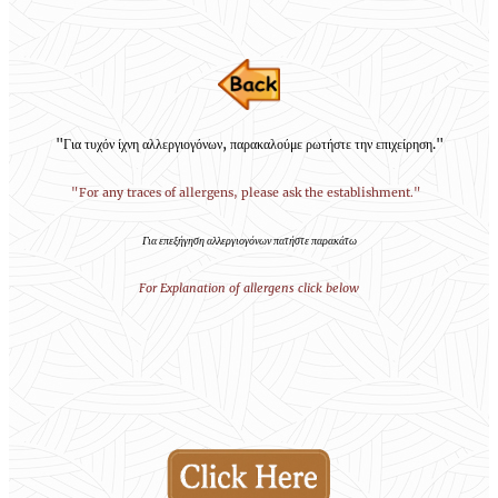
"Για τυχόν ίχνη αλλεργιογόνων, παρακαλούμε ρωτήστε την επιχείρηση."
"For any traces of allergens, please ask the establishment."
Για επεξήγηση αλλεργιογόνων πατήστε παρακάτω
For Explanation of allergens click below