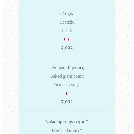
Τζατζίκι
Tzatziki
Cacık
1. 7.
4,00€
Φασόλια Γίγαντες
Baked giant beans
Fırında fasulye
1.
7,00€
Καλαμάρια τηγανητά *
Fried calamari *