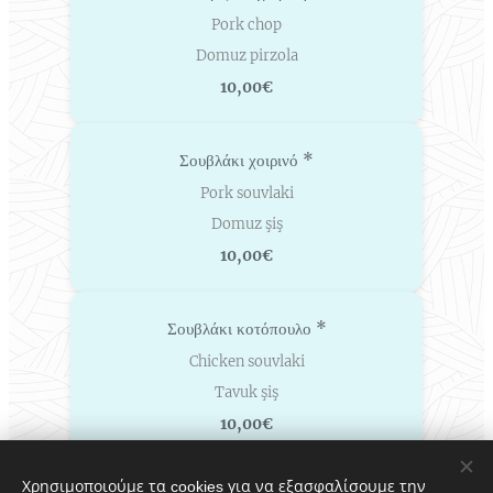
Pork chop
Domuz pirzola
10,00€
Σουβλάκι χοιρινό *
Pork souvlaki
Domuz şiş
10,00€
Σουβλάκι κοτόπουλο *
Chicken souvlaki
Tavuk şiş
10,00€
Χρησιμοποιούμε τα cookies για να εξασφαλίσουμε την