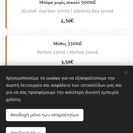
Μπύρα χωρίς αλκοόλ 500ml
Alcohol-free beer 500ml | Alkolsüz bira 500ml
4,50€
Μύθος 330ml
Mythos 330ml | Mythos 330ml
3,50€
Χρησιμοποιούμε τα cookies για να εξασφαλίσουμε την
Βαρελίσια 250ml
σωστή λειτουργία και ασφάλεια των ιστοσελίδων μας και
για να σας προσφέρουμε την καλύτερη δυνατή εμπειρία
Draft beer 250ml | Fıçı bira 250ml
χρήσης.
3,50€
Αποδοχή μόνο των απαραίτητων
Βαρελίσια 500ml
Αποδοχή όλων