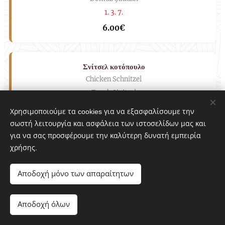
1. 3. 7.
6.00€
Σνίτσελ κοτόπουλο
Chicken Schnitzel
Tavuk Şinitzel
1. 3. 7.
Χρησιμοποιούμε τα cookies για να εξασφαλίσουμε την
7.00€
σωστή λειτουργία και ασφάλεια των ιστοσελίδων μας και
για να σας προσφέρουμε την καλύτερη δυνατή εμπειρία
χρήσης.
Προβατίνα
Mature Lamb (per Kg)
Αποδοχή μόνο των απαραίτητων
Koyun Eti (Kg)
25.00€/Kg
Αποδοχή όλων