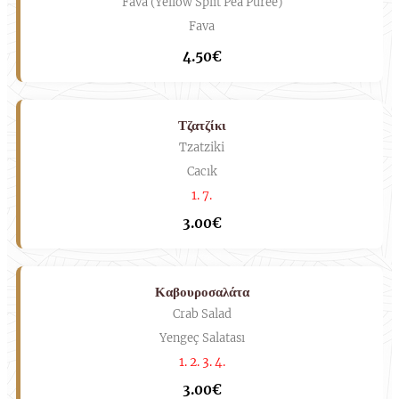
Fava (Yellow Split Pea Purée)
Fava
4.50€
Τζατζίκι
Tzatziki
Cacık
1. 7.
3.00€
Καβουροσαλάτα
Crab Salad
Yengeç Salatası
1. 2. 3. 4.
3.00€