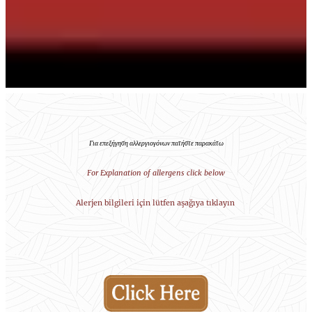
Για επεξήγηση αλλεργιογόνων πατήστε παρακάτω
For Explanation of allergens click below
Alerjen bilgileri için lütfen aşağıya tıklayın