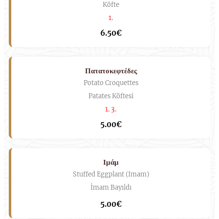
Köfte
1.
6.50€
Πατατοκεφτέδες
Potato Croquettes
Patates Köftesi
1. 3.
5.00€
Ιμάμ
Stuffed Eggplant (Imam)
İmam Bayıldı
5.00€