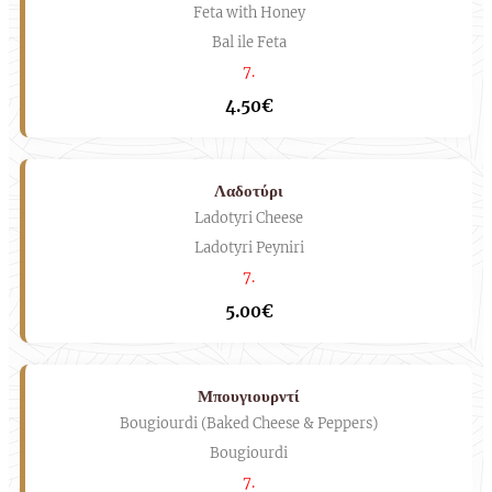
Feta with Honey
Bal ile Feta
7.
4.50€
Λαδοτύρι
Ladotyri Cheese
Ladotyri Peyniri
7.
5.00€
Μπουγιουρντί
Bougiourdi (Baked Cheese & Peppers)
Bougiourdi
7.