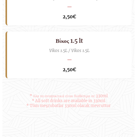
—
2,50€
Βίκος 1.5 lt
Vikos 1.5L / Vikos 1.5L
—
2,50€
* όλα τα αναψυκτικά είναι διαθέσιμα σε 330ml
* All soft drinks are available in 330ml
* Tüm meşrubatlar 330ml olarak mevcuttur