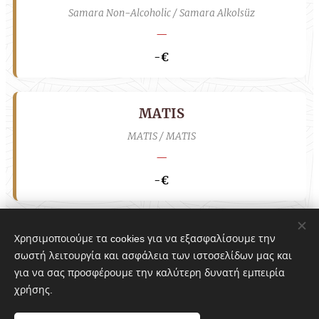
Samara Non-Alcoholic / Samara Alkolsüz
—
-€
MATIS
MATIS / MATIS
—
-€
Λίνου μπλέ
Χρησιμοποιούμε τα cookies για να εξασφαλίσουμε την
σωστή λειτουργία και ασφάλεια των ιστοσελίδων μας και
Linou Blue / Linou Mavi
για να σας προσφέρουμε την καλύτερη δυνατή εμπειρία
—
χρήσης.
-€