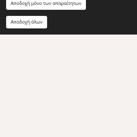
Αποδοχή μόνο των απαραίτητων
Λίνου κόκκινο
Αποδοχή όλων
Linou Red / Linou Kırmızı
—
-€
Αιγαίο
Aegean / Ege
—
-€
Πιτσιλάδι
Pitsiladi / Pitsiladi