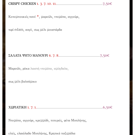
CRISPY
CHICKEN
1. 3. 7. 10. 11.
...................................................
7,50€
Κοτοµπουκιές πανέ
*
, µαρούλι, ντοµάτα, αγγούρι,
τυρί edam, αυγό,
σως
µέλι
µουστάρδα
ΣΑΛΑΤΑ ΨΗΤΟ ΜΑΝΟΥΡΙ
6. 7. 8.
.............................................
7,50€
Μαρούλι, ρόκα
λιαστή ντοµά
τα, αµύγδαλα,
σως µέλι βαλσάµικο
ΧΩΡΙΑΤΙΚΗ
1. 7. 1.
.........................................................................
6,50€
Ντοµάτα, αγγούρι, κ
ρεµµύδι, πιπεριές, φέτα Μυτιλήνης,
ελιές,
ελαιόλαδο
Μυ
τιλήνης, Κρητικά παξιµάδια