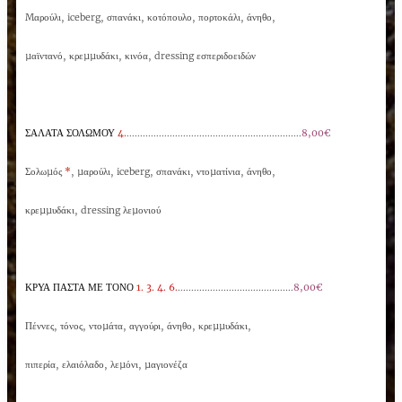
Mαρούλι, iceberg, σπανάκι, κοτόπουλο, πορτοκάλι, άνηθο,
µαϊντανό, κρεµµυδάκι, κινόα, dressing εσπεριδοειδών
ΣΑΛΑΤΑ ΣΟΛΩΜΟΥ
4.
.................................................................
8,00€
Σολωµός
*
, µαρούλι, iceberg, σπανάκι, ντοµατίνια, άνηθο,
κρεµµυδάκι, dressing λεµονιού
ΚΡΥΑ
ΠΑΣΤΑ
ΜΕ ΤΟΝΟ
1. 3. 4. 6.
...........................................
8,00€
Πέννες, τόνος, ντοµάτα, αγγούρι, άνηθο, κρεµµυδάκι,
πιπερία, ελαιόλαδο, λεµόνι, µαγιονέζα