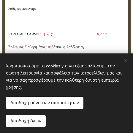
λάδι, κουκουνάρι
PASTA ΜΕ ΣΟΛΩΜΟ
1. 3. 4. 7.
.................................................
8,00€
Σολωµός
*
σβησµένος µε βότκα, φιλαδέλφεια,
κρέµα γάλακτος, άνηθο
Χρησιμοποιούμε τα cookies για να εξασφαλίσουμε την
Εμπεριέχεται
Αλκοόλ
.
σωστή λειτουργία και ασφάλεια των ιστοσελίδων μας και
για να σας προσφέρουμε την καλύτερη δυνατή εμπειρία
χρήσης.
1
PASTA ΛΑΧΑΝΙΚΩΝ
..........................................................
6,50€
. 3.
Αποδοχή μόνο των απαραίτητων
Μανιτάρια, πιπεριά, κρεµµύδι, σκόρδο,
Αποδοχή όλων
φρέσκια ντοµάτα, σάλτσα ντοµάτας