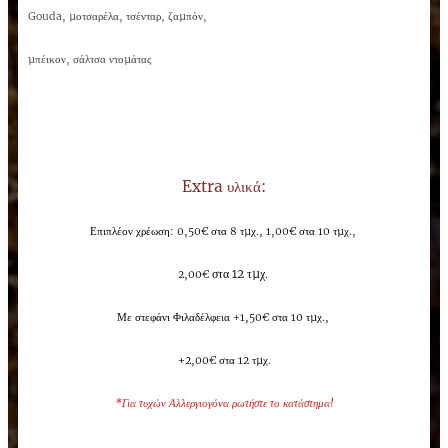
Gouda, µοτσαρέλα, τσένταρ, ζαµπόν,
µπέικον, σάλτσα ντοµάτας
Extra υλικά:
Επιπλέον χρέωση: 0,50€ στα 8 τµχ., 1,00€ στα 10 τµχ.,
στα 12 τµχ.
2,00€
Με στεφάνι Φιλαδέλφεια +1,50€ στα 10 τµχ.,
+2,00€ στα 12 τµχ.
*
Για τυχών Αλλεργιογόνα ρωτήστε το κατάστημα!