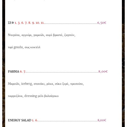
ΣΕΦ
1. 3. 6. 7. 8. 9. 10. 11.
..............................................................
6,50€
Ντοµάτα, αγγούρι, µαρούλι, αυγό βραστό, ζαµπόν,
τυρί gouda, σως κοκτέιλ
PARMA
6. 7.
.....................................................................................
8,00€
Mαρούλι, iceberg, σπανάκι, ρόκα, σύκο ξερό, προσούτο,
παρµεζάνα, dressing µέλι βαλσάµικο
ENERGY SALAD
1. 6.
......................................................................
8,00€