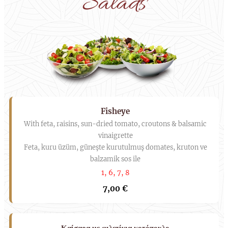
Salads
Fisheye
With feta, raisins, sun-dried tomato, croutons & balsamic
vinaigrette
Feta, kuru üzüm, güneşte kurutulmuş domates, kruton ve
balzamik sos ile
1, 6, 7, 8
7,00 €
Καίσαρα με φιλετίνια κοτόπουλο