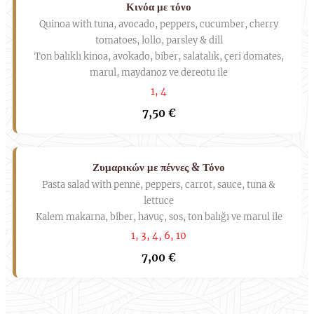
Κινόα με τόνο
Quinoa with tuna, avocado, peppers, cucumber, cherry
tomatoes, lollo, parsley & dill
Ton balıklı kinoa, avokado, biber, salatalık, çeri domates,
marul, maydanoz ve dereotu ile
1, 4
7,50 €
Ζυμαρικών με πέννες & Τόνο
Pasta salad with penne, peppers, carrot, sauce, tuna &
lettuce
Kalem makarna, biber, havuç, sos, ton balığı ve marul ile
1, 3, 4, 6, 10
7,00 €