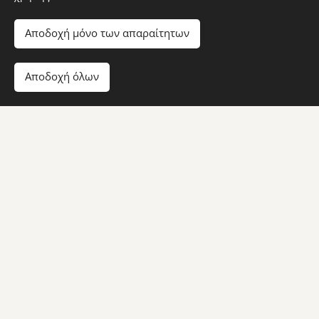
Pasta
Αποδοχή μόνο των απαραίτητων
Αποδοχή όλων
Καπνιστού σολομού
Smoked salmon with dill, cream cheese & white wine
Dereotu, aromatik krem peynir ve beyaz şarap ile füme
somon
1, 4, 7, 12
8,50 €