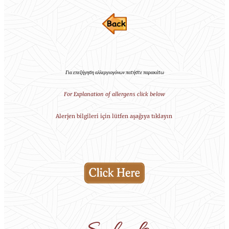
Για επεξήγηση αλλεργιογόνων πατήστε παρακάτω
For Explanation of allergens click below
Alerjen bilgileri için lütfen aşağıya tıklayın