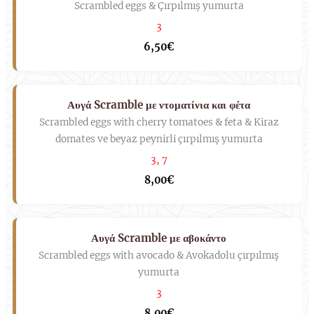
Scrambled eggs & Çırpılmış yumurta
3
6,50€
Αυγά Scramble με ντοματίνια και φέτα
Scrambled eggs with cherry tomatoes & feta & Kiraz
domates ve beyaz peynirli çırpılmış yumurta
3, 7
8,00€
Αυγά Scramble με αβοκάντο
Scrambled eggs with avocado & Avokadolu çırpılmış
yumurta
3
8,00€