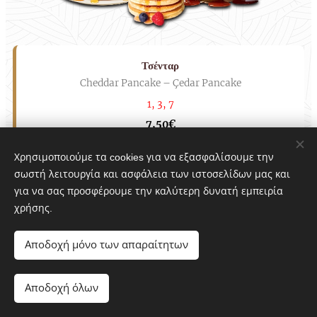
Τσένταρ
Cheddar Pancake – Çedar Pancake
1, 3, 7
7,50€
Χρησιμοποιούμε τα cookies για να εξασφαλίσουμε την
σωστή λειτουργία και ασφάλεια των ιστοσελίδων μας και
Φρέσκα Μανιτάρια
για να σας προσφέρουμε την καλύτερη δυνατή εμπειρία
Fresh Mushroom Pancake – Taze Mantar Pancake
χρήσης.
1, 3, 7
7,50€
Αποδοχή μόνο των απαραίτητων
Αποδοχή όλων
Frido