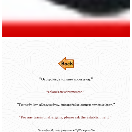
"Οι θερμίδες είναι κατά προσέγγιση."
"Calories are approximate."
"Για τυχόν ίχνη αλλεργιογόνων, παρακαλούμε ρωτήστε την επιχείρηση."
"For any traces of allergens, please ask the establishment."
Για επεξήγηση αλλεργιογόνων πατήστε παρακάτω