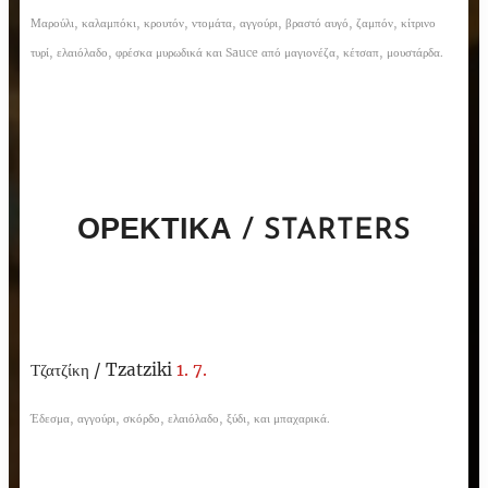
Μαρούλι, καλαμπόκι, κρουτόν, ντομάτα, αγγούρι, βραστό αυγό, ζαμπόν, κίτρινο
τυρί, ελαιόλαδο, φρέσκα μυρωδικά και Sauce από μαγιονέζα, κέτσαπ, μουστάρδα.
ΟΡΕΚΤΙΚΑ / STARTERS
Τζατζίκη /
Tzatziki
1. 7.
Έδεσμα, αγγούρι, σκόρδο, ελαιόλαδο, ξύδι, και μπαχαρικά.