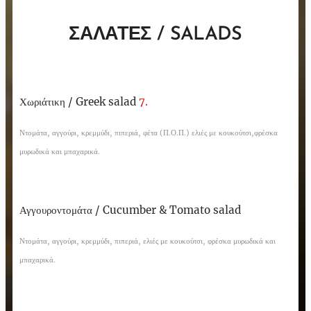
ΣΑΛΑΤΕΣ / SALADS
Χωριάτικη / Greek salad
7.
Ντομάτα, αγγούρι, κρεμμύδι, πιπεριά, φέτα (Π.Ο.Π.) ελιές με κουκούτσι,φρέσκα
μυρωδικά και μπαχαρικά.
Αγγουροντομάτα / Cucumber & Tomato salad
Ντομάτα, αγγούρι, κρεμμύδι, πιπεριά, ελιές με κουκούτσι, φρέσκα μυρωδικά και
μπαχαρικά.