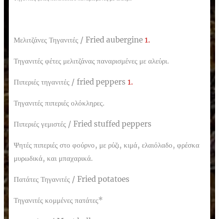
Μελιτζάνες Τηγανιτές /
Fried aubergine
1.
Τηγανιτές φέτες μελιτζάνας παναρισμένες με αλεύρι.
Πιπεριές τηγανιτές /
fried peppers
1.
Τηγανιτές πιπεριές ολόκληρες.
Πιπεριές γεμιστές /
Fried stuffed peppers
Ψητές πιπεριές στο φούρνο, με ρύζι, κιμά, ελαιόλαδο, φρέσκα
μυρωδικά, και μπαχαρικά.
Πατάτες Τηγανιτές / Fried potatoes
Τηγανιτές κομμένες πατάτες*