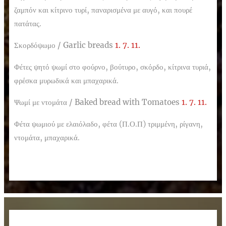
ζαμπόν και κίτρινο τυρί, παναρισμένα με αυγό, και πουρέ
πατάτας.
Σκορδόψωμο /
Garlic breads
1.
7.
11.
Φέτες ψητό ψωμί στο φούρνο, βούτυρο, σκόρδο, κίτρινα τυριά,
φρέσκα μυρωδικά και μπαχαρικά.
Ψωμί με ντομάτα /
Baked bread with Tomatoes
1. 7. 11.
Φέτα ψωμιού με ελαιόλαδο, φέτα (Π.Ο.Π) τριμμένη, ρίγανη,
ντομάτα, μπαχαρικά.