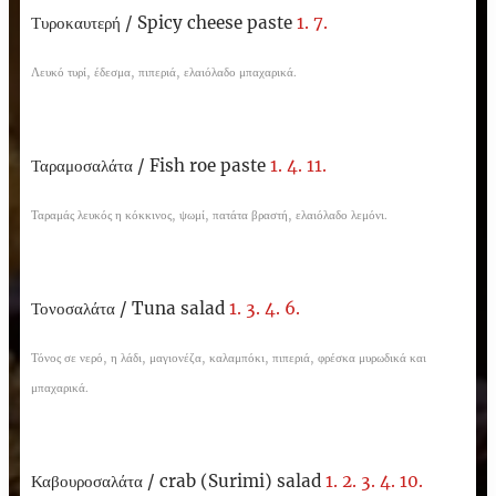
Τυροκαυτερή /
Spicy cheese paste
1. 7.
Λευκό τυρί, έδεσμα, πιπεριά, ελαιόλαδο μπαχαρικά.
Ταραμοσαλάτα /
Fish roe paste
1. 4. 11.
Ταραμάς λευκός η κόκκινος, ψωμί, πατάτα βραστή, ελαιόλαδο λεμόνι.
Τονοσαλάτα /
Tuna salad
1. 3. 4. 6.
Τόνος σε νερό, η λάδι, μαγιονέζα, καλαμπόκι, πιπεριά, φρέσκα μυρωδικά και
μπαχαρικά.
Καβουροσαλάτα /
crab (Surimi) salad
1. 2. 3. 4. 10.