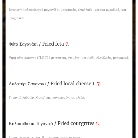
Σουρίμι*(καβουρόψιχα) μαγιονέζα, μουστάρδα, ελαιόλαδο, φρέσκα μυρωδικά, και
μπαχαρικά.
Φέτα Σαγανάκι /
Fried feta
7.
Ψητή φέτα φούρνου (Π.Ο.Π.) με πιπεριά, ντομάτα, κρεμμύδι, ελαιόλαδο, μπαχαρικά.
Λαδοτύρι Σαγανάκι /
Fried local cheese
1. 7.
Τηγανιτό λαδοτύρι Μυτιλήνης, παναρισμένο σε αλεύρι.
Κολοκυθάκια Τηγανιτά /
Fried courgrttes
1.
Τηγανιτές φέτες κολοκυθιού παναρισμένες με αλεύρι.