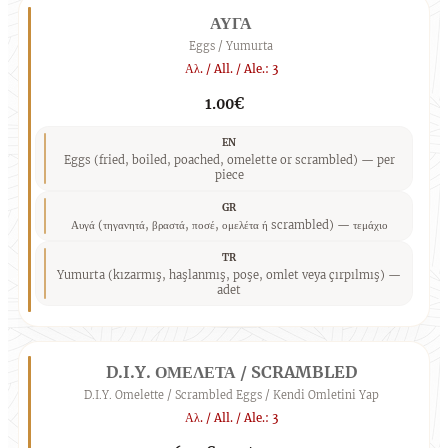
ΑΥΓΑ
Eggs / Yumurta
Αλ. / All. / Ale.: 3
1.00€
EN
Eggs (fried, boiled, poached, omelette or scrambled) — per
piece
GR
Αυγά (τηγανητά, βραστά, ποσέ, ομελέτα ή scrambled) — τεμάχιο
TR
Yumurta (kızarmış, haşlanmış, poşe, omlet veya çırpılmış) —
adet
D.I.Y. ΟΜΕΛΕΤΑ / SCRAMBLED
D.I.Y. Omelette / Scrambled Eggs / Kendi Omletini Yap
Αλ. / All. / Ale.: 3