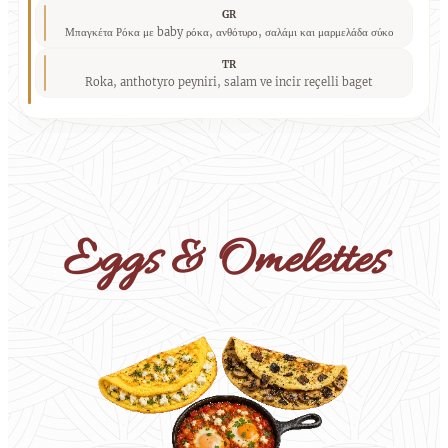
GR
Μπαγκέτα Ρόκα με baby ρόκα, ανθότυρο, σαλάμι και μαρμελάδα σύκο
TR
Roka, anthotyro peyniri, salam ve incir reçelli baget
Eggs & Omelettes