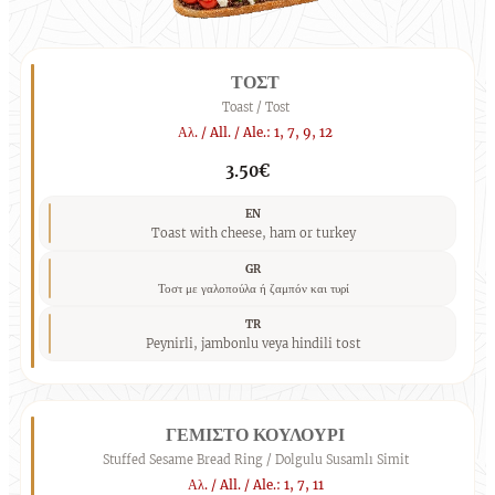
ΤΟΣΤ
Toast / Tost
Αλ. / All. / Ale.: 1, 7, 9, 12
3.50€
EN
Toast with cheese, ham or turkey
GR
Τοστ με γαλοπούλα ή ζαμπόν και τυρί
TR
Peynirli, jambonlu veya hindili tost
ΓΕΜΙΣΤΟ ΚΟΥΛΟΥΡΙ
Stuffed Sesame Bread Ring / Dolgulu Susamlı Simit
Αλ. / All. / Ale.: 1, 7, 11