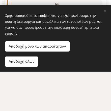
GR
Σπέσιαλ ομελέτα με τυρί, ζαμπόν, μπέικον, μανιτάρια και πιπεριά
Χρησιμοποιούμε τα cookies για να εξασφαλίσουμε την
TR
Peynir, jambon, pastırma, mantar ve biberli özel omlet
σωστή λειτουργία και ασφάλεια των ιστοσελίδων μας και
για να σας προσφέρουμε την καλύτερη δυνατή εμπειρία
χρήσης.
ΟΜΕΛΕΤΑ TARTUFO
Αποδοχή μόνο των απαραίτητων
Tartufo Omelette / Tartufo Omlet
Αλ. / All. / Ale.: 3
9.00€
Αποδοχή όλων
EN
Tartufo omelette with a mix of mushrooms and truffle oil
GR
Ομελέτα Tartufo με μιξ μανιταριών και λάδι τρούφας
TR
Karışık mantar ve trüf yağlı Tartufo omlet