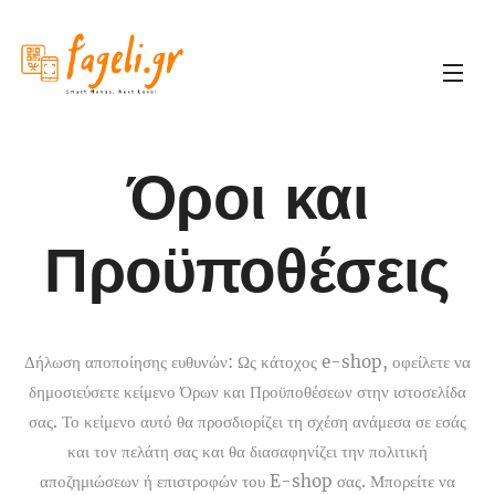
Όροι και
Προϋποθέσεις
Δήλωση αποποίησης ευθυνών: Ως κάτοχος e-shop, οφείλετε να
δημοσιεύσετε κείμενο Όρων και Προϋποθέσεων στην ιστοσελίδα
σας. Το κείμενο αυτό θα προσδιορίζει τη σχέση ανάμεσα σε εσάς
και τον πελάτη σας και θα διασαφηνίζει την πολιτική
αποζημιώσεων ή επιστροφών του E-shop σας. Μπορείτε να