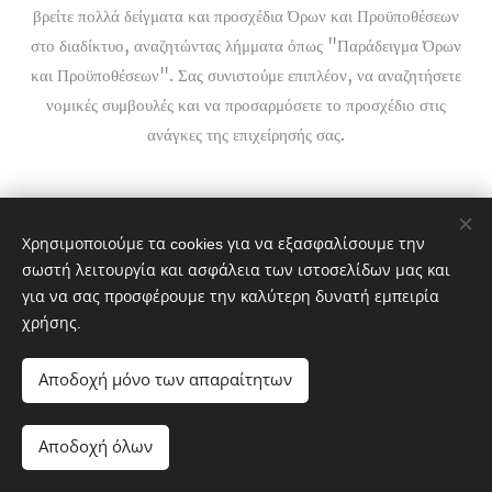
βρείτε πολλά δείγματα και προσχέδια Όρων και Προϋποθέσεων
στο διαδίκτυο, αναζητώντας λήμματα όπως "Παράδειγμα Όρων
και Προϋποθέσεων". Σας συνιστούμε επιπλέον, να αναζητήσετε
νομικές συμβουλές και να προσαρμόσετε το προσχέδιο στις
ανάγκες της επιχείρησής σας.
Χρησιμοποιούμε τα cookies για να εξασφαλίσουμε την
σωστή λειτουργία και ασφάλεια των ιστοσελίδων μας και
για να σας προσφέρουμε την καλύτερη δυνατή εμπειρία
χρήσης.
Αποδοχή μόνο των απαραίτητων
This website is owned by:
Michalelis Enterprises
Αποδοχή όλων
Cookies
fageli.gr@gmail.com