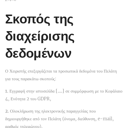
Σκοπός της
διαχείρισης
δεδομένων
Ο Χειριστής επεξεργάζεται τα προσωπικά δεδομένα του Πελάτη
για τους παρακάτω σκοπούς:
1.
Εγγραφή στην ιστοσελίδα
[….]
σε συμμόρφωση με το Κεφάλαιο
4, Ενότητα 2 του GDPR,
2.
Ολοκλήρωση της ηλεκτρονικής παραγγελίας που
δημιουργήθηκε από τον Πελάτη (όνομα, διεύθυνση, e-mail,
αριθμός τηλεφώνου),