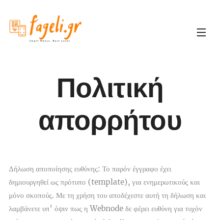
Πολιτική
απορρήτου
Δήλωση αποποίησης ευθύνης: Το παρόν έγγραφο έχει
δημιουργηθεί ως πρότυπο (template), για ενημερωτικούς και
μόνο σκοπούς. Με τη χρήση του αποδέχεστε αυτή τη δήλωση και
λαμβάνετε υπ’ όψιν πως η Webnode δε φέρει ευθύνη για τυχόν