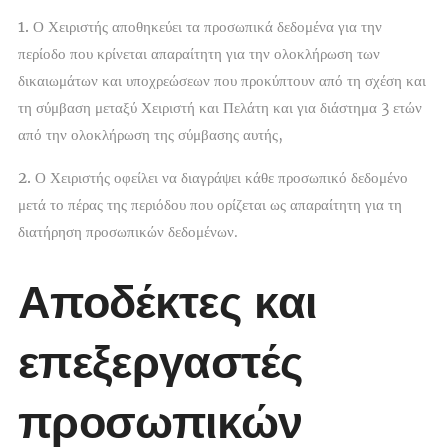
1.
Ο Χειριστής αποθηκεύει τα προσωπικά δεδομένα για την
περίοδο που κρίνεται απαραίτητη για την ολοκλήρωση των
δικαιωμάτων και υποχρεώσεων που προκύπτουν από τη σχέση και
τη σύμβαση μεταξύ Χειριστή και Πελάτη και για διάστημα 3 ετών
από την ολοκλήρωση της σύμβασης αυτής,
2.
Ο Χειριστής οφείλει να διαγράψει κάθε προσωπικό δεδομένο
μετά το πέρας της περιόδου που ορίζεται ως απαραίτητη για τη
διατήρηση προσωπικών δεδομένων.
Αποδέκτες και
επεξεργαστές
προσωπικών