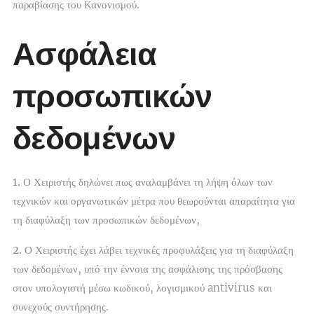
παραβίασης του Κανονισμού.
Ασφάλεια
προσωπικών
δεδομένων
1.
Ο Χειριστής δηλώνει πως αναλαμβάνει τη λήψη όλων των
τεχνικών και οργανωτικών μέτρα που θεωρούνται απαραίτητα για
τη διαφύλαξη των προσωπικών δεδομένων,
2.
Ο Χειριστής έχει λάβει τεχνικές προφυλάξεις για τη διαφύλαξη
των δεδομένων, υπό την έννοια της ασφάλισης της πρόσβασης
στον υπολογιστή μέσω κωδικού, λογισμικού antivirus και
συνεχούς συντήρησης.