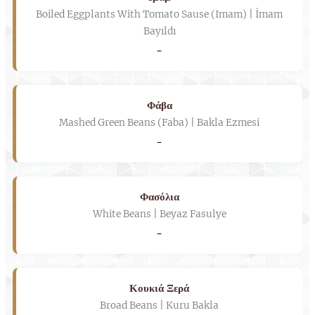
Boiled Eggplants With Tomato Sause (Imam) | İmam
Bayıldı
-
Φάβα
Mashed Green Beans (Faba) | Bakla Ezmesi
-
Φασόλια
White Beans | Beyaz Fasulye
-
Κουκιά Ξερά
Broad Beans | Kuru Bakla