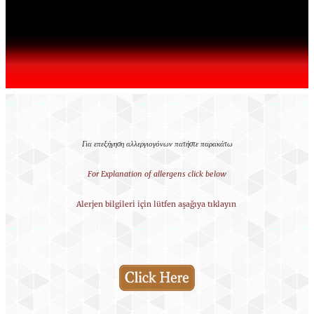
Για επεξήγηση αλλεργιογόνων πατήστε παρακάτω
For Explanation of allergens click below
Alerjen bilgileri için lütfen aşağıya tıklayın