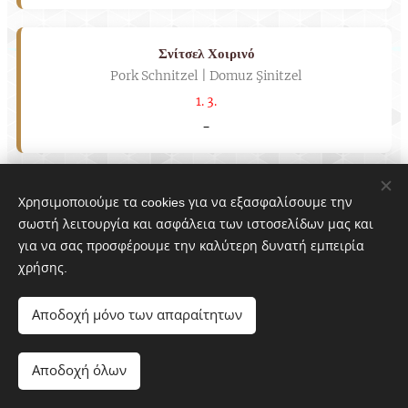
Σνίτσελ Χοιρινό
Pork Schnitzel | Domuz Şinitzel
1. 3.
-
Ψαρονέφρι
Χρησιμοποιούμε τα cookies για να εξασφαλίσουμε την
Pork Tenderloin | Domuz Bonfile
σωστή λειτουργία και ασφάλεια των ιστοσελίδων μας και
-
για να σας προσφέρουμε την καλύτερη δυνατή εμπειρία
χρήσης.
Μπριζόλα Μοσχαρίσια
Αποδοχή μόνο των απαραίτητων
Veal Steak | Dana Biftek
-
Αποδοχή όλων