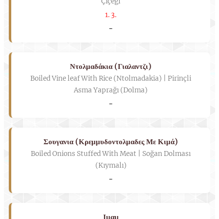
Çiçeği
1. 3.
-
Ντολμαδάκια (Γιαλαντζι)
Boiled Vine leaf With Rice (Ntolmadakia) | Pirinçli
Asma Yaprağı (Dolma)
-
Σουγανια (Κρεμμυδοντολμαδες Με Κιμά)
Boiled Onions Stuffed With Meat | Soğan Dolması
(Kıymalı)
-
Ιμαμ