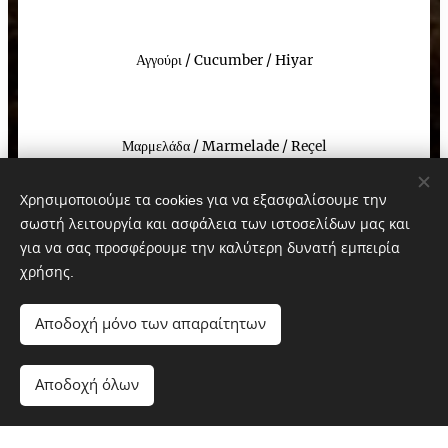
Αγγούρι
/
Cucumber
/
Hiyar
Μαρμελάδα /
Marmelade
/ R
eçel
Χρησιμοποιούμε τα cookies για να εξασφαλίσουμε την
σωστή λειτουργία και ασφάλεια των ιστοσελίδων μας και
Φρέσκα Φρούτα
/
Fresh fruits
/
Taze meyveler
για να σας προσφέρουμε την καλύτερη δυνατή εμπειρία
χρήσης.
Αποξηραμένα Φρούτα
/
Dried fruits
/
Kurutulmuş meyveler
Αποδοχή μόνο των απαραίτητων
Αποδοχή όλων
Δημητριακά ολικής
/
Whole grain cereals
/
Tam tahıllı tahıllar
1. 6.
7.
8.
11.