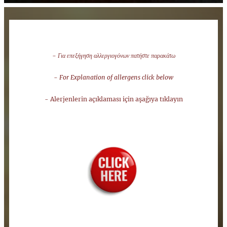
- Για επεξήγηση αλλεργιογόνων πατήστε παρακάτω
- For Explanation of allergens click below
- Alerjenlerin açıklaması için aşağıya tıklayın