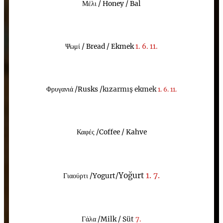
Μέλι /
Honey / Bal
Ψωμί /
Bread / Ekmek
1. 6. 11.
Φρυγανιά /
Rusks
/
kızarmış ekmek
1. 6. 11.
Καφές /
Coffee / Kahve
Yoğurt
1. 7
.
Γιαούρτι
/
Yogurt
/
Γ
άλα /
Milk / S
üt
7.