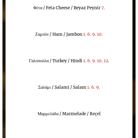
Φέτα /
Feta Cheese / Beyaz Peynir
7.
Ζαμπόν /
Ham / Jambon
1
.
6. 9. 10.
Γαλοπούλα
/
T
urkey
/
Hindi
1
.
6. 9. 10.
12.
Σαλάμι
/
S
alami
/
Salam
1
.
6. 9.
Μαρμελάδα /
Marmelade
/ R
eçel