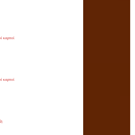
οί καρποί
οί καρποί
ζη