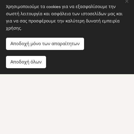
1, 7
Χρησιμοποιούμε τα cookies για να εξασφαλίσουμε την
12,00€
σωστή λειτουργία και ασφάλεια των ιστοσελίδων μας και
για να σας προσφέρουμε την καλύτερη δυνατή εμπειρία
χρήσης.
VERA ROMANA
Αποδοχή μόνο των απαραίτητων
VERA ROMANA
Σάλτσα ντομάτας, τριμμένη μοτσαρέλα, πικάντικο σαλάμι και
βασιλικός
Αποδοχή όλων
Tomato sauce, grated mozzarella, spicy salami and basil
1, 6, 7, 9, 10, 12
12,00€
ORIENTALE
ORIENTALE
Μοτσαρέλα, Ζαάταρ, κόκκινη πιπεριά και ελαιόλαδο
Mozzarella, Za'atar, red pepper and olive oil