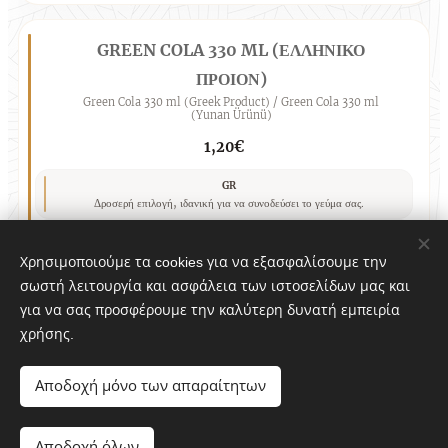
GREEN COLA 330 ML (ΕΛΛΗΝΙΚΟ
ΠΡΟΙΟΝ)
Green Cola 330 ml (Greek Product) / Green Cola 330 ml
(Yunan Ürünü)
1,20€
GR
Δροσερή επιλογή, ιδανική για να συνοδεύσει το γεύμα σας.
EN
Green Cola 330 ml (Greek Product), served as a refreshing
Χρησιμοποιούμε τα cookies για να εξασφαλίσουμε την
choice with your meal.
σωστή λειτουργία και ασφάλεια των ιστοσελίδων μας και
TR
για να σας προσφέρουμε την καλύτερη δυνατή εμπειρία
Green Cola 330 ml (Yunan Ürünü), yemeğinize eşlik edecek
ferahlatıcı bir seçenek olarak sunulur.
χρήσης.
Αποδοχή μόνο των απαραίτητων
ΛΟΥΞ ΑΝΑΨΥΚΤΙΚΑ 330ML (ΕΠΙΛΟΓΗΣ)
Loux Soft Drink 330 ml (Choice) / Loux Meşrubat 330 ml
Αποδοχή όλων