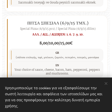
Sarımsaklı tereyağı ve Gouda peynirli sarımsaklı ekmek.
ΠΙΤΣΑ ΣΠΕΣΙΑΛ (6/9/15 ΤΜΧ.)
Special Pizza (6/9/15 pcs) / Special Pizza (6/9/15 dilim)
ΑΛΛ. / ALL. / ALERJEN: 1. 6. 7. 9. 10.
8,00/10,00/15,00€
GR
(σάλτσα επιλογής, τυρί, μπέικον, ζαμπόν, πεπερόνι, πιπεριές, μανιτάρια
EN
Your choice of sauce, cheese, bacon, ham, pepperoni, peppers
and mushrooms.
TR
Seçtiğiniz sos, peynir, bacon, jambon, pepperoni, biber ve
Χρησιμοποιούμε τα cookies για να εξασφαλίσουμε την
mantar.
σωστή λειτουργία και ασφάλεια των ιστοσελίδων μας και
για να σας προσφέρουμε την καλύτερη δυνατή εμπειρία
χρήσης.
ΠΙΤΣΑ ΜΑΡΓΑΡΙΤΑ (6/9/15 ΤΜΧ.)