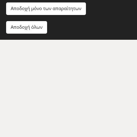
Margherita Pizza (6/9/15 pcs) / Margarita Pizza (6/9/15
Αποδοχή μόνο των απαραίτητων
dilim)
ΑΛΛ. / ALL. / ALERJEN: 1. 7.
7,00/8,00/12,00€
Αποδοχή όλων
GR
σάλτσα επιλογής, τυρί Gouda
EN
Your choice of sauce and Gouda cheese.
TR
Seçtiğiniz sos ve Gouda peyniri.
ΠΙΤΣΑ ΕΛΛΗΝΙΚΗ (6/9/15 ΤΜΧ.)
Greek Pizza (6/9/15 pcs) / Yunan Pizza (6/9/15 dilim)
ΑΛΛ. / ALL. / ALERJEN: 1. 7.
8,00/10,00/15,00€
GR